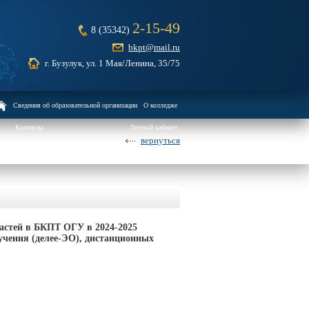
2-15-49
8 (35342)
bkpt@mail.ru
г. Бузулук, ул. 1 Мая/Ленина, 35/75
Сведения об образовательной организации
О колледже
Контакты
Личный кабинет
вернуться
астей в БКПТ ОГУ в 2024-2025
учения (делее-ЭО), дистанционных