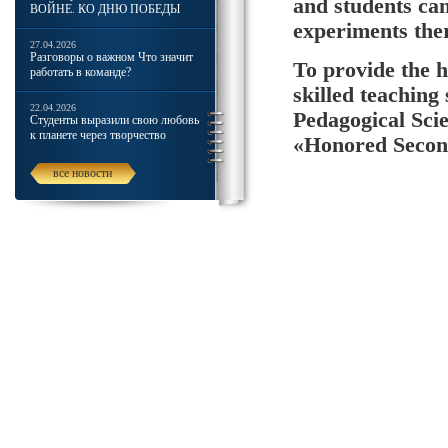
and students ca
ВОЙНЕ. КО ДНЮ ПОБЕДЫ
experiments the
27.04.2026
Разговоры о важном Что значит
To provide the h
работать в команде?
skilled teaching
22.04.2026
Pedagogical Scie
Студенты выразили свою любовь
к планете через творчество
«Honored Second
все новости