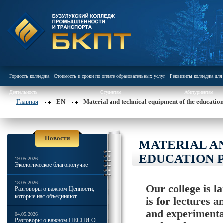
Гордость колледжа
Стоимость и сроки по оплате образовательных услуг
Реквизиты колледжа для 
Деятельность
Студентам
Абитуриентам
Главная
EN
Material and technical equipment of the educatio
Новости
MATERIAL A
EDUCATION 
19.05.2026
Экологическое благополучие
18.05.2026
Our college is l
Разговоры о важном Ценности,
которые нас объединяют
is for lectures 
and experimenta
04.05.2026
Разговоры о важном ПЕСНИ О